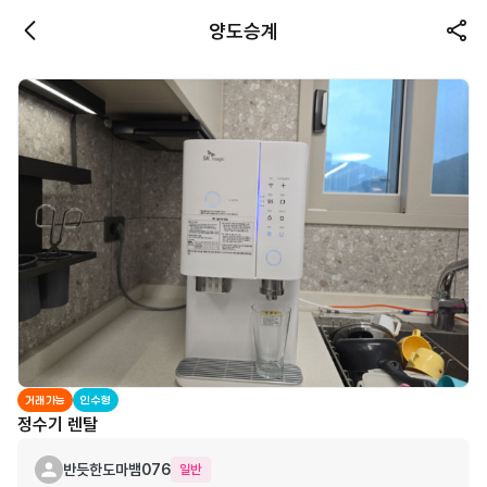
양도승계
거래가능
인수형
정수기 렌탈
반듯한도마뱀076
일반