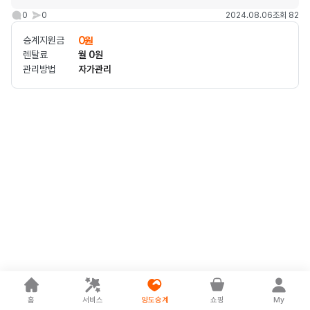
0
0
2024.08.06
조회 82
승계지원금
0원
렌탈료
월 0원
관리방법
자가관리
홈
서비스
양도승계
쇼핑
My