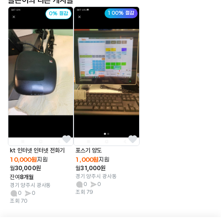
글쓴이의 다른 게시글
100% 절감
0% 절감
kt 인터넷 인터넷 전화기
포스기 양도
10,000원
지원
1,000원
지원
월
30,000원
월
31,000원
경기 양주시 광사동
잔여
8개월
0
0
경기 양주시 광사동
조회 79
0
0
조회 70