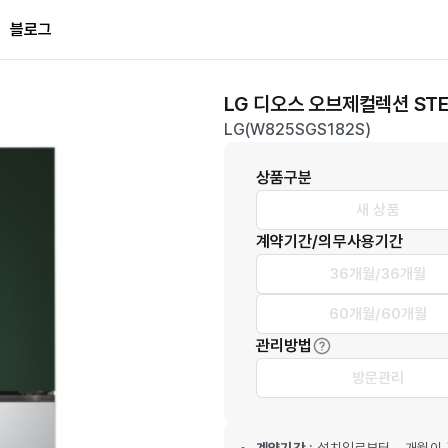
블로그
LG 디오스 오브제컬렉션 STE
LG(W825SGS182S)
상품구분
새 상품
계약기간/의무사용기간
36개월/36개월
60개월/60개월
관리방법
방문관리