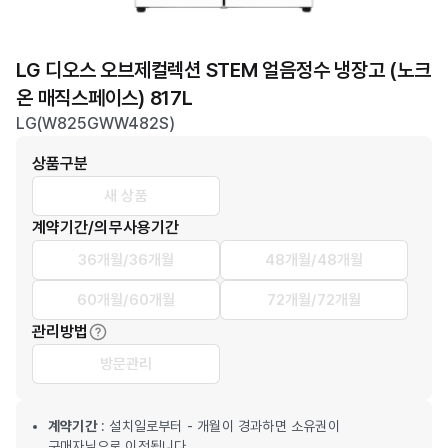
LG 디오스 오브제컬렉션 STEM 얼음정수 냉장고 (노크
온 매직스페이스) 817L
LG(W825GWW482S)
상품구분
새 상품
계약기간/의무사용기간
36개월/36개월
48개월/48개월
60개월/60개월
72개월/72개월
관리방법
방문관리
계약기간
: 설치일로부터 - 개월이 경과하면 소유권이
구매자님으로 이전됩니다.